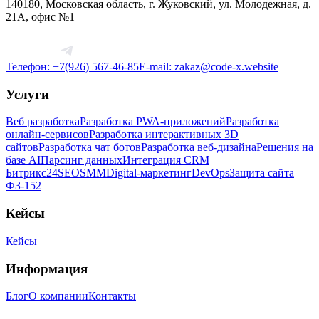
140180, Московская область, г. Жуковский, ул. Молодежная, д.
21А, офис №1
Телефон:
+7(926) 567-46-85
E-mail:
zakaz@code-x.website
Услуги
Веб разработка
Разработка PWA-приложений
Разработка
онлайн-сервисов
Разработка интерактивных 3D
сайтов
Разработка чат ботов
Разработка веб-дизайна
Решения на
базе AI
Парсинг данных
Интеграция CRM
Битрикс24
SEO
SMM
Digital-маркетинг
DevOps
Защита сайта
ФЗ-152
Кейсы
Кейсы
Информация
Блог
О компании
Контакты