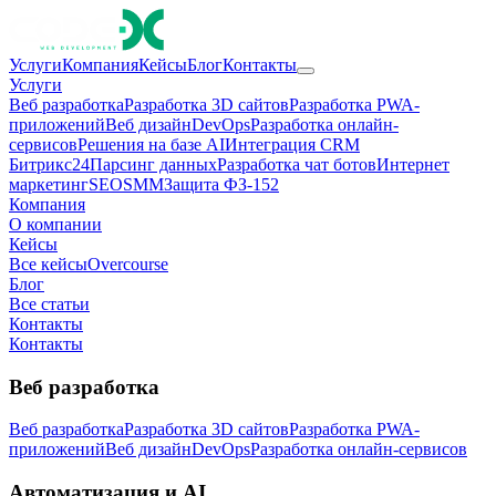
Услуги
Компания
Кейсы
Блог
Контакты
Услуги
Веб разработка
Разработка 3D сайтов
Разработка PWA-
приложений
Веб дизайн
DevOps
Разработка онлайн-
сервисов
Решения на базе AI
Интеграция CRM
Битрикс24
Парсинг данных
Разработка чат ботов
Интернет
маркетинг
SEO
SMM
Защита ФЗ-152
Компания
О компании
Кейсы
Все кейсы
Overcourse
Блог
Все статьи
Контакты
Контакты
Веб разработка
Веб разработка
Разработка 3D сайтов
Разработка PWA-
приложений
Веб дизайн
DevOps
Разработка онлайн-сервисов
Автоматизация и AI