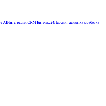
зе AI
Интеграция CRM Битрикс24
Парсинг данных
Разработка