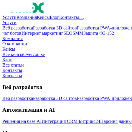
Услуги
Компания
Кейсы
Блог
Контакты
Услуги
Веб разработка
Разработка 3D сайтов
Разработка PWA-приложе
чат ботов
Интернет маркетинг
SEO
SMM
Защита ФЗ-152
Компания
О компании
Кейсы
Все кейсы
Overcourse
Блог
Все статьи
Контакты
Контакты
Веб разработка
Веб разработка
Разработка 3D сайтов
Разработка PWA-приложе
Автоматизация и AI
Решения на базе AI
Интеграция CRM Битрикс24
Парсинг данны