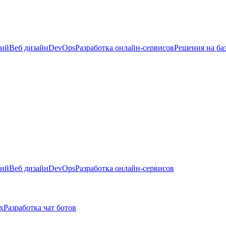
ний
Веб дизайн
DevOps
Разработка онлайн-сервисов
Решения на ба
ний
Веб дизайн
DevOps
Разработка онлайн-сервисов
х
Разработка чат ботов