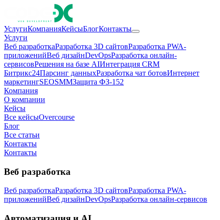
Услуги
Компания
Кейсы
Блог
Контакты
Услуги
Веб разработка
Разработка 3D сайтов
Разработка PWA-
приложений
Веб дизайн
DevOps
Разработка онлайн-
сервисов
Решения на базе AI
Интеграция CRM
Битрикс24
Парсинг данных
Разработка чат ботов
Интернет
маркетинг
SEO
SMM
Защита ФЗ-152
Компания
О компании
Кейсы
Все кейсы
Overcourse
Блог
Все статьи
Контакты
Контакты
Веб разработка
Веб разработка
Разработка 3D сайтов
Разработка PWA-
приложений
Веб дизайн
DevOps
Разработка онлайн-сервисов
Автоматизация и AI